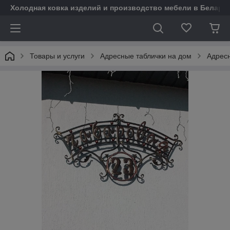
Холодная ковка изделий и производство мебели в Белару
Товары и услуги
Адресные таблички на дом
Адрес