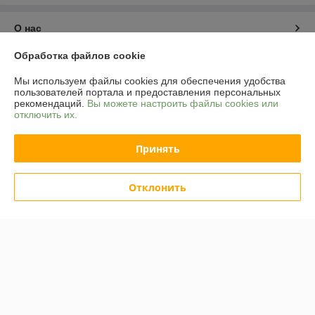
О нас
Обработка файлов cookie
Контакты
Мы используем файлы cookies для обеспечения удобства
пользователей портала и предоставления персональных
Доставка и оплата
рекомендаций.
Вы можете настроить файлы cookies или
отключить их.
График работы
Принять
Полная версия сайта
Отклонить
Политика обработки cookies
Сайт создан на платформе Deal.by