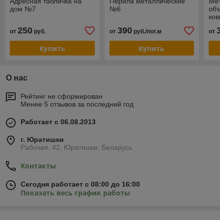
Адресная табличка на
Перила металлические
Ме
дом №7
№6
об
ко
250
390
от
руб.
от
руб./пог.м
от
Купить
Купить
О нас
Рейтинг не сформирован
Менее 5 отзывов за последний год
Работает с 06.08.2013
г. Юратишки
Рабочая, 42, Юратишки, Беларусь
Контакты
Сегодня работает с 08:00 до 16:00
Показать весь график работы