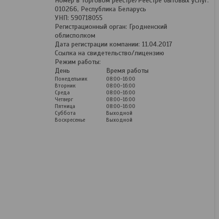
Номер в Торговом реестре/Реестре бытовых услуг:
010266, Республика Беларусь
УНП: 590718055
Регистрационный орган: Гродненский
облисполком
Дата регистрации компании: 11.04.2017
Ссылка на свидетельство/лицензию
Режим работы:
День
Время работы
Понедельник
08:00-16:00
Вторник
08:00-16:00
Среда
08:00-16:00
Четверг
08:00-16:00
Пятница
08:00-16:00
Суббота
Выходной
Воскресенье
Выходной
Велопарковка №3 на
восемь велосипедов