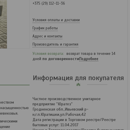
+375 (29) 112-11-36
Условия оплаты и доставки
График работы
Адрес и контакты
Производитель и гарантия
возврат товара в течение 14
дней
по договоренности
Подробнее
Информация для покупателя
Частное производственное унитарное
чеством
предприятие "Юратез"
, насыщенностью
Гродненская обл.,Ивьевский р-
невековья.
н,г.п.Юратишки,ул.Рабочая,42
Дата регистрации в Торговом реестре/Реестре
лическими
бытовых услуг: 11.04.2017
щение