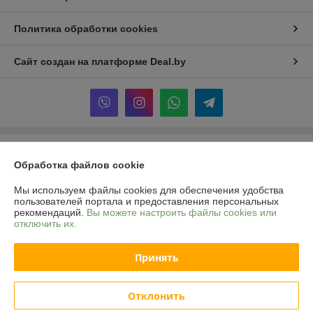
Политика обработки cookies
Сайт создан на платформе Deal.by
Информация для покупателя
Обработка файлов cookie
Юридическое лицо:
Частное производственное унитарное
предприятие "Юратез"
Мы используем файлы cookies для обеспечения удобства
Гродненская обл.,Ивьевский р-н,г.п.Юратишки,ул.Рабочая,42
пользователей портала и предоставления персональных
рекомендаций.
Вы можете настроить файлы cookies или
Регистрационный номер ЕГР: 590718055
отключить их.
УНП: 590718055
Принять
Регистрационный орган: Гродненский облисполком
Дата регистрации компании: 11.04.2017
Отклонить
Ссылка на свидетельство/лицензию