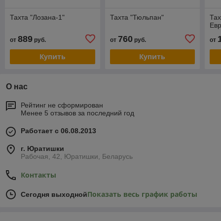
Тахта "Лозана-1"
Тахта "Тюльпан"
Тах
Евр
889
760
от
руб.
от
руб.
от
Купить
Купить
О нас
Рейтинг не сформирован
Менее 5 отзывов за последний год
Работает с 06.08.2013
г. Юратишки
Рабочая, 42, Юратишки, Беларусь
Контакты
Показать весь график работы
Сегодня выходной