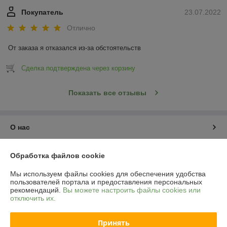
Покупатель
23.07.2022
Отлично
От заказа я отказался из-за обстоятельств
Сделка подтверждена через корзину
Показать все отзывы
О нас
Контакты
Обработка файлов cookie
Мы используем файлы cookies для обеспечения удобства
Доставка и оплата
пользователей портала и предоставления персональных
рекомендаций.
Вы можете настроить файлы cookies или
отключить их.
График работы
Принять
Полная версия сайта