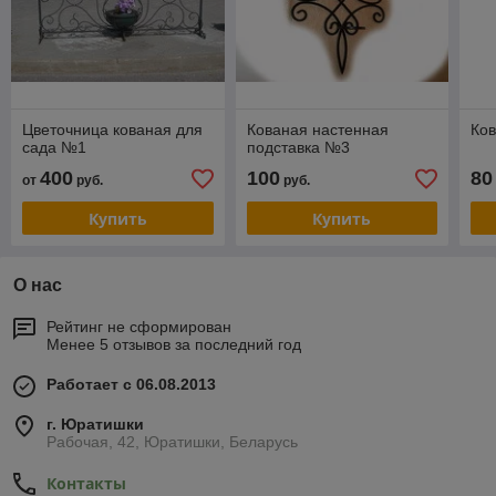
Цветочница кованая для
Кованая настенная
Ко
сада №1
подставка №3
400
100
80
от
руб.
руб.
Купить
Купить
О нас
Рейтинг не сформирован
Менее 5 отзывов за последний год
Работает с 06.08.2013
г. Юратишки
Рабочая, 42, Юратишки, Беларусь
Контакты