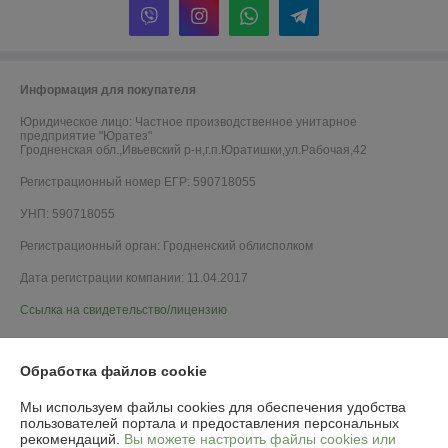
Информация для покупателя
Юридическое лицо:
Частное производственное унитарное
предприятие "Юратез"
Гродненская обл.,Ивьевский р-н,г.п.Юратишки,ул.Рабочая,42
Регистрационный номер ЕГР: 590718055
УНП: 590718055
Регистрационный орган: Гродненский облисполком
Дата регистрации компании: 11.04.2017
Ссылка на свидетельство/лицензию
Обработка файлов cookie
Мы используем файлы cookies для обеспечения удобства
пользователей портала и предоставления персональных
рекомендаций.
Вы можете настроить файлы cookies или