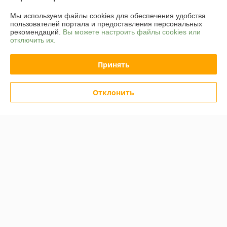
Покупатель
23.07.2022
Мы используем файлы cookies для обеспечения удобства
Отлично
пользователей портала и предоставления персональных
рекомендаций.
Вы можете настроить файлы cookies или
отключить их.
От заказа я отказался из-за обстоятельств
Сделка подтверждена через корзину
Принять
Показать все отзывы
Отклонить
О нас
Контакты
Доставка и оплата
График работы
Полная версия сайта