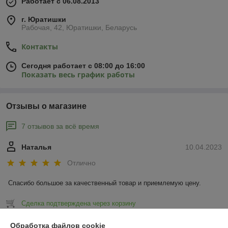
Работает с 06.08.2013
г. Юратишки
Рабочая, 42, Юратишки, Беларусь
Контакты
Сегодня работает с 08:00 до 16:00
Показать весь график работы
Отзывы о магазине
7 отзывов за всё время
Наталья
10.04.2023
Отлично
Спасибо большое за качественный товар и приемлемую цену.
Сделка подтверждена через корзину
Обработка файлов cookie