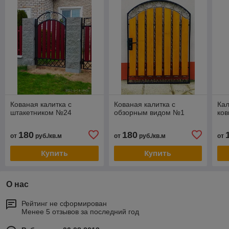
Кованая калитка с
Кованая калитка с
Кал
штакетником №24
обзорным видом №1
ко
180
180
от
руб./кв.м
от
руб./кв.м
от
Купить
Купить
О нас
Рейтинг не сформирован
Менее 5 отзывов за последний год